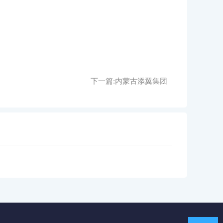
下一篇:
内蒙古添翼集团