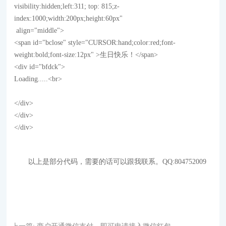
visibility:hidden;left:311; top: 815;z-
index:1000;width:200px;height:60px"
align="middle">
<span id="bclose" style="CURSOR:hand;color:red;font-
weight:bold;font-size:12px" >生日快乐！</span>
<div id="bfdck">
Loading.....<br>
</div>
</div>
</div>
以上是部分代码，需要的话可以跟我联系。QQ:804752009