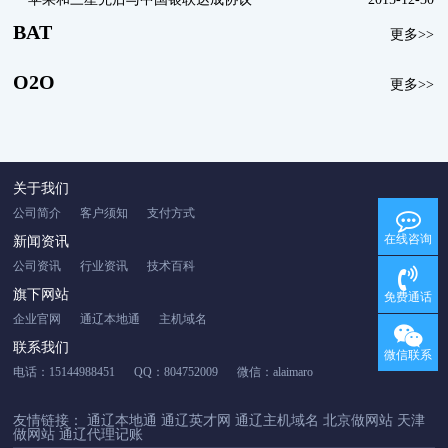
BAT
更多>>
O2O
更多>>
关于我们
公司简介
客户须知
支付方式
在线咨询
新闻资讯
公司资讯
行业资讯
技术百科
旗下网站
免费通话
企业官网
通辽本地通
主机域名
联系我们
微信联系
电话：15144988451
QQ：804752009
微信：alaimaro
友情链接：
通辽本地通
通辽英才网
通辽主机域名
北京做网站
天津
做网站
通辽代理记账